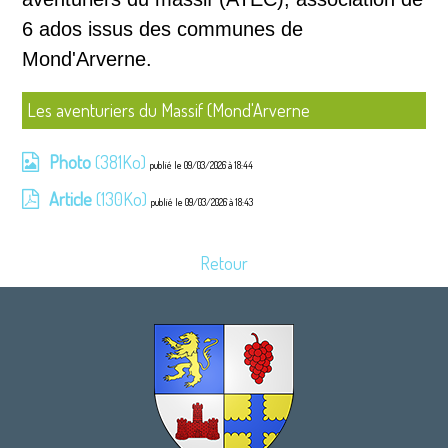
6 ados issus des communes de
Mond'Arverne.
Les aventuriers du Massif (Mond'Arverne
Photo
(381Ko)
publié le 09/03/2026 à 18:44
Article
(130Ko)
publié le 09/03/2026 à 18:43
Retour