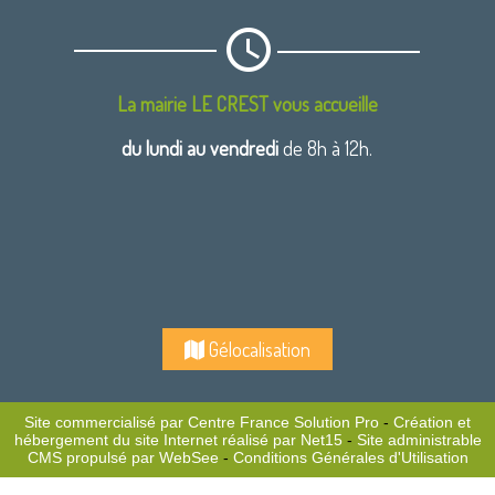
La mairie LE CREST vous accueille
du lundi au vendredi
de 8h à 12h.
Gélocalisation
Site commercialisé par Centre France Solution Pro
-
Création et
hébergement du site Internet réalisé par Net15
-
Site administrable
CMS propulsé par WebSee
-
Conditions Générales d'Utilisation