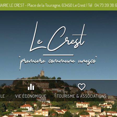
AIRIE LE CREST - Place de la Touragne, 63450 Le Crest | Tél : 04 73 39 38 
ALE
VIE ÉCONOMIQUE
TOURISME & ASSOCIATIONS