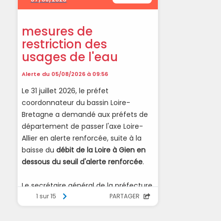
Service de l'eau
sur le territoire de M
Communaut